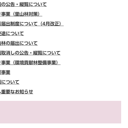
画の公告・縦覧について
り事業（里山林対策）
者届出制度について（4月改正）
使途について
造林の届出について
画取消しの公告・縦覧について
り事業（環境貢献林整備事業）
採事業
画について
へ重要なお知らせ