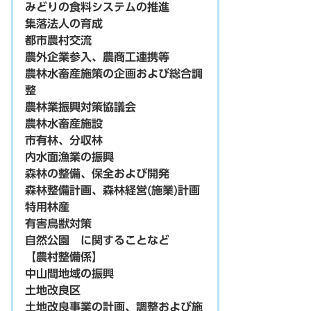
みどりの食料システムの推進
集落法人の育成
都市農村交流
農外企業参入、農商工連携等
農林水畜産施策の企画および総合調
整
農林業振興対策協議会
農林水畜産施設
市有林、分収林
内水面漁業の振興
森林の整備、保全および開発
森林整備計画、森林経営(施業)計画
特用林産
有害鳥獣対策
自然公園 に関することなど
【農村整備係】
中山間地域の振興
土地改良区
土地改良事業の計画、調整および施