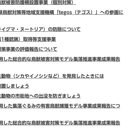
鳥獣被害防護柵設置事業（個別対策）
県鳥獣対策等地域支援機構「tegos（テゴス）」への参画に
ライグマ・ヌートリア）の防除について
第1種銃猟）取得等支援事業
対策事業の評価報告について
活用した総合的な鳥獣被害対策モデル集落推進事業成果報告
生動物（シカやイノシシなど）を発見したときには
設置しましょう
生動物の市街地への出没を防ぎましょう
活用した集落ぐるみの有害鳥獣捕獲モデル事業成果報告につ
活用した総合的な鳥獣被害対策モデル集落推進事業成果報告