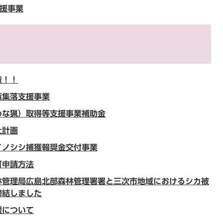
支援事業
意！！
策集落支援事業
わな猟）取得等支援事業補助金
止計画
イノシシ捕獲報奨金交付事業
可申請方法
林管理局広島北部森林管理署署と三次市地域におけるシカ被
締結しました
援について