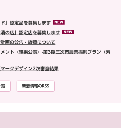
ンド」認定品を募集します
地消の店」認定店を募集します
積計画の公告・縦覧について
メント（結果公表）-第3期三次市農業振興プラン（素
証マークデザイン2次審査結果
一覧
新着情報のRSS