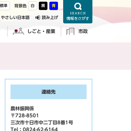
標準
背景色
白
黒
青
やさしい日本語
読み上げ
育
しごと・産業
市政
連絡先
農林振興係
〒728-8501
三次市十日市中二丁目8番1号
Tel：0824-62-6164