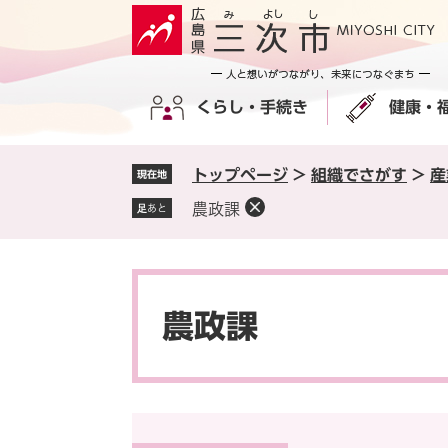
ペ
メ
ー
ニ
ジ
ュ
の
ー
くらし・手続き
健康・
先
を
頭
飛
で
ば
トップページ
>
組織でさがす
>
産
現在地
す
し
。
て
農政課
足あと
本
文
へ
本
文
農政課