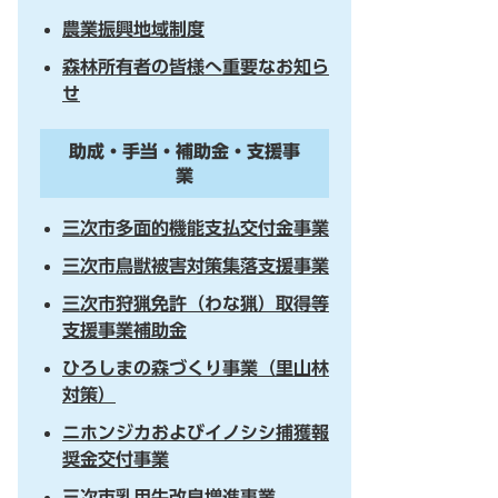
農業振興地域制度
森林所有者の皆様へ重要なお知ら
せ
助成・手当・補助金・支援事
業
三次市多面的機能支払交付金事業
三次市鳥獣被害対策集落支援事業
三次市狩猟免許（わな猟）取得等
支援事業補助金
ひろしまの森づくり事業（里山林
対策）
ニホンジカおよびイノシシ捕獲報
奨金交付事業
三次市乳用牛改良増進事業