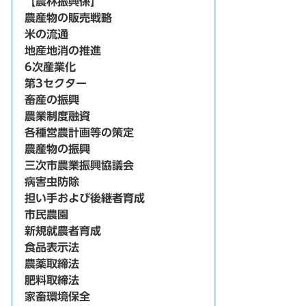
【農林振興係】
農産物の販売戦略
米の流通
地産地消の推進
6次産業化
第3セクター
畜産の振興
農業制度融資
各種営農計画等の策定
農産物の振興
三次市農業振興協議会
病害虫防除
担い手および後継者育成
市民農園
新規就農者育成
食品表示法
農薬取締法
肥料取締法
家畜環境保全