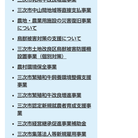
三次市中山間地域等直接支払事業
農地・農業用施設の災害復旧事業
について
鳥獣被害対策の支援について
三次市土地改良区鳥獣被害防護柵
設置事業（個別対策）
農村環境保全事業
三次市繁殖和牛飼養環境整備支援
事業
三次市繁殖和牛改良増進事業
三次市認定新規就農者育成支援事
業
三次市経営継承促進事業補助金
三次市集落法人等新規雇用事業