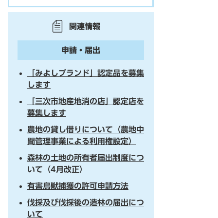
関連情報
申請・届出
「みよしブランド」認定品を募集
します
「三次市地産地消の店」認定店を
募集します
農地の貸し借りについて（農地中
間管理事業による利用権設定）
森林の土地の所有者届出制度につ
いて（4月改正）
有害鳥獣捕獲の許可申請方法
伐採及び伐採後の造林の届出につ
いて