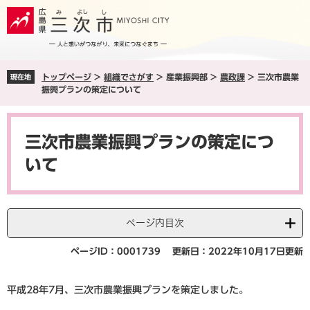
ペ
メ
ー
ニ
ジ
ュ
の
ー
先
を
トップページ
>
組織でさがす
>
産業振興部
>
農政課
>
三次市農業
現在地
頭
飛
振興プランの策定について
で
ば
す
し
本
。
て
文
本
三次市農業振興プランの策定につ
文
いて
へ
ページ内目次
ページID：0001739
更新日：2022年10月17日更新
平成28年7月、三次市農業振興プランを策定しました。