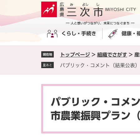
ペ
メ
ー
ニ
ジ
ュ
の
ー
くらし・手続き
健康・
先
を
頭
飛
で
ば
トップページ
>
組織でさがす
>
産
現在地
す
し
。
て
パブリック・コメント（結果公表）
足あと
本
文
へ
本
文
パブリック・コメン
市農業振興プラン