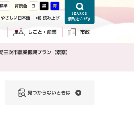
標準
背景色
白
黒
青
やさしい日本語
読み上げ
育
しごと・産業
市政
3期三次市農業振興プラン（素案）
見つからないときは