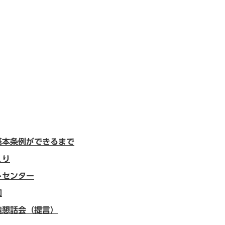
基本条例ができるまで
くり
トセンター
加
造懇話会（提言）