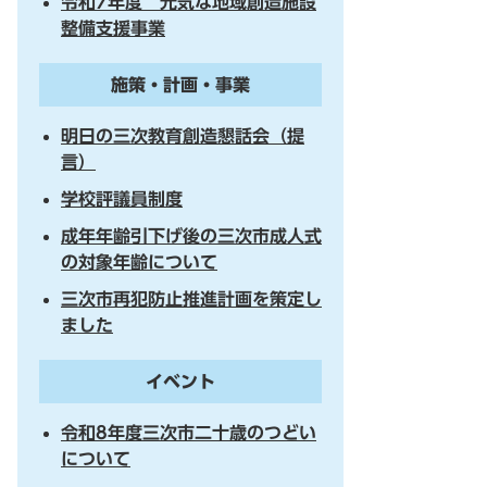
令和7年度 元気な地域創造施設
整備支援事業
施策・計画・事業
明日の三次教育創造懇話会（提
言）
学校評議員制度
成年年齢引下げ後の三次市成人式
の対象年齢について
三次市再犯防止推進計画を策定し
ました
イベント
令和8年度三次市二十歳のつどい
について