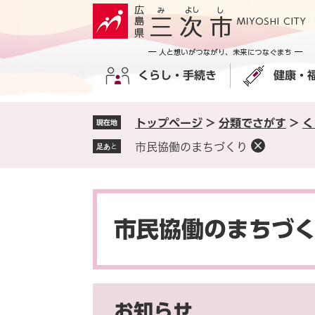
ペ
メ
ー
ニ
ジ
ュ
の
ー
くらし・手続き
健康・
先
を
頭
飛
で
ば
トップページ
>
分類でさがす
>
く
現在地
す
し
。
て
市民協働のまちづくり
足あと
本
文
へ
本
文
市民協働のまちづ
お知らせ