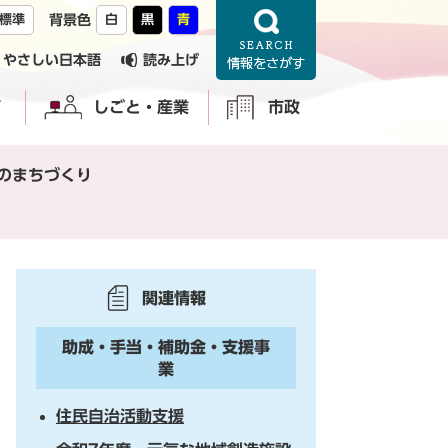
標準
背景色
白
黒
青
やさしい日本語
読み上げ
育
しごと・産業
市政
のまちづくり
関連情報
助成・手当・補助金・支援事
業
住民自治活動支援