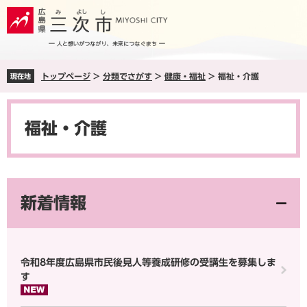
ペ
メ
ー
ニ
ジ
ュ
の
ー
先
を
トップページ
>
分類でさがす
>
健康・福祉
>
福祉・介護
現在地
頭
飛
で
ば
本
す
し
文
。
て
福祉・介護
本
文
へ
新着情報
令和8年度広島県市民後見人等養成研修の受講生を募集しま
す