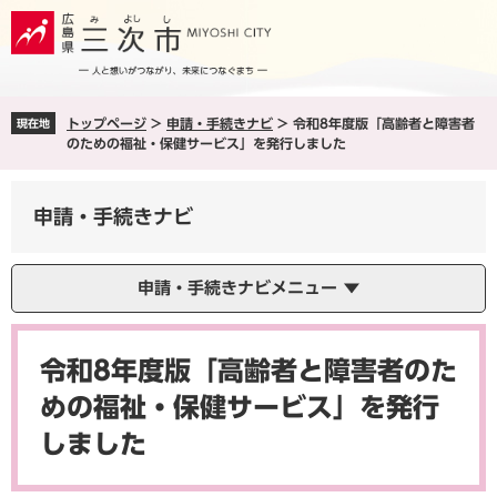
ペ
メ
ー
ニ
ジ
ュ
の
ー
先
を
トップページ
>
申請・手続きナビ
>
令和8年度版「高齢者と障害者
現在地
頭
飛
のための福祉・保健サービス」を発行しました
で
ば
す
し
。
て
申請・手続きナビ
本
文
へ
申請・手続きナビメニュー
本
文
令和8年度版「高齢者と障害者のた
めの福祉・保健サービス」を発行
しました