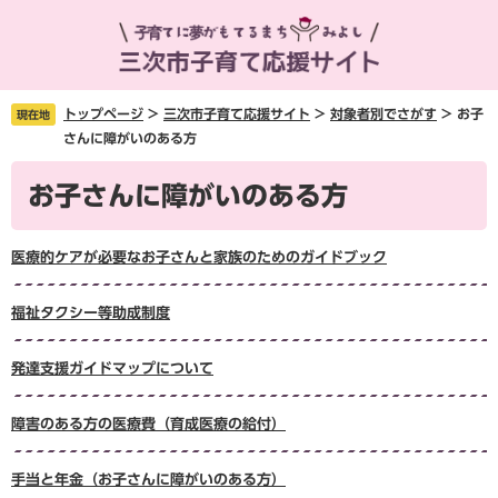
ペ
メ
ー
ニ
ジ
ュ
の
ー
先
を
トップページ
>
三次市子育て応援サイト
>
対象者別でさがす
>
お子
現在地
頭
飛
さんに障がいのある方
で
ば
本
す
し
お子さんに障がいのある方
文
。
て
本
文
医療的ケアが必要なお子さんと家族のためのガイドブック
へ
福祉タクシー等助成制度
発達支援ガイドマップについて
障害のある方の医療費（育成医療の給付）
手当と年金（お子さんに障がいのある方）