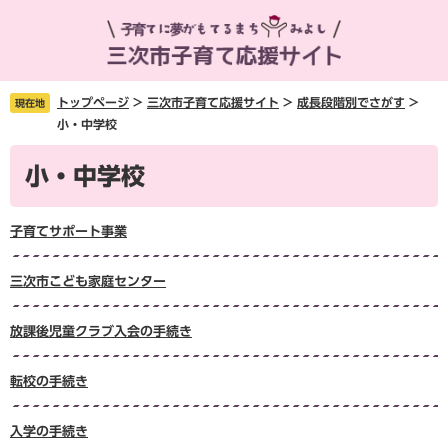
ペ
メ
ー
ニ
ジ
ュ
の
ー
先
を
トップページ
>
三次市子育て応援サイト
>
成長段階別でさがす
>
現在地
頭
飛
小・中学校
で
ば
本
す
し
小・中学校
文
。
て
本
文
子育てサポート事業
へ
三次市こども家庭センター
放課後児童クラブ入会の手続き
転校の手続き
入学の手続き