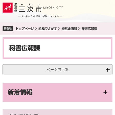
ペ
メ
ー
ニ
ジ
ュ
の
ー
先
を
トップページ
>
組織でさがす
>
経営企画部
>
秘書広報課
現在地
頭
飛
で
ば
本
す
し
文
。
て
秘書広報課
本
文
へ
ページ内目次
新着情報