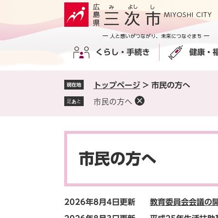
ペ
メ
ー
ニ
ジ
ュ
の
ー
くらし・手続き
健康・
先
を
頭
飛
で
ば
トップページ
>
市民の方へ
現在地
す
し
。
て
市民の方へ
足あと
本
文
へ
本
文
市民の方へ
2026年8月4日更新
教育委員会会議の