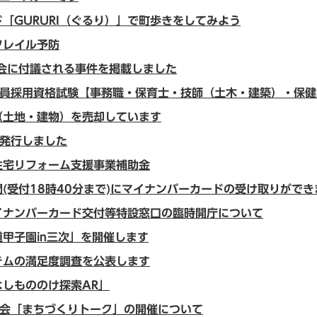
「GURURI（ぐるり）」で町歩きをしてみよう
フレイル予防
時会に付議される事件を掲載しました
職員採用資格試験【事務職・保育士・技師（土木・建築）・保健
（土地・建物）を売却しています
を発行しました
住宅リフォーム支援事業補助金
(受付18時40分まで)にマイナンバーカードの受け取りができ
イナンバーカード交付等特設窓口の臨時開庁について
甲子園in三次」を開催します
テムの満足度調査を公表します
しもののけ探索AR」
談会「まちづくりトーク」の開催について