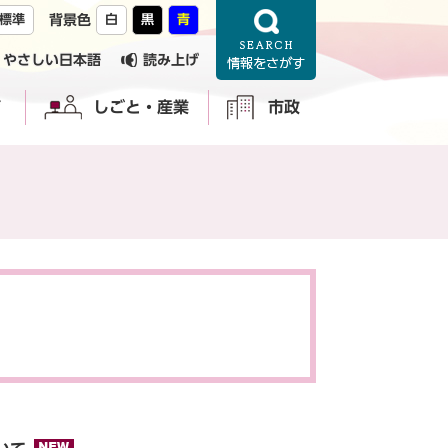
標準
背景色
白
黒
青
やさしい日本語
読み上げ
育
しごと・産業
市政