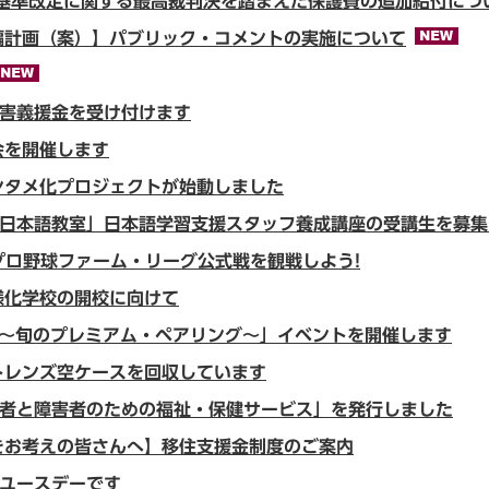
助基準改定に関する最高裁判決を踏まえた保護費の追加給付につ
編計画（案）】パブリック・コメントの実施について
災害義援金を受け付けます
会を開催します
ンタメ化プロジェクトが始動しました
し日本語教室」日本語学習支援スタッフ養成講座の受講生を募集
プロ野球ファーム・リーグ公式戦を観戦しよう!
様化学校の開校に向けて
 〜旬のプレミアム・ペアリング〜」イベントを開催します
トレンズ空ケースを回収しています
齢者と障害者のための福祉・保健サービス」を発行しました
をお考えの皆さんへ】移住支援金制度のご案内
リユースデーです