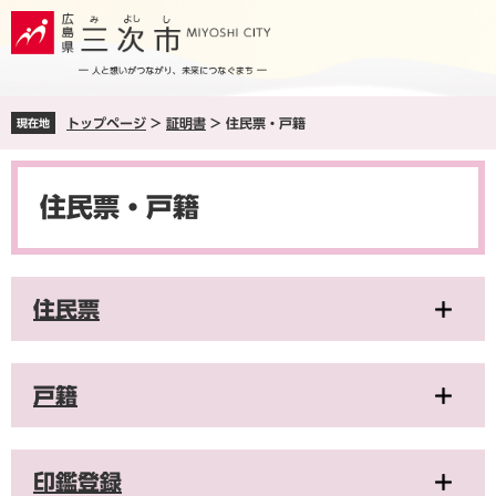
ペ
メ
ー
ニ
ジ
ュ
の
ー
先
を
トップページ
>
証明書
>
住民票・戸籍
現在地
頭
飛
で
ば
本
す
し
文
。
て
住民票・戸籍
本
文
へ
住民票
戸籍
印鑑登録