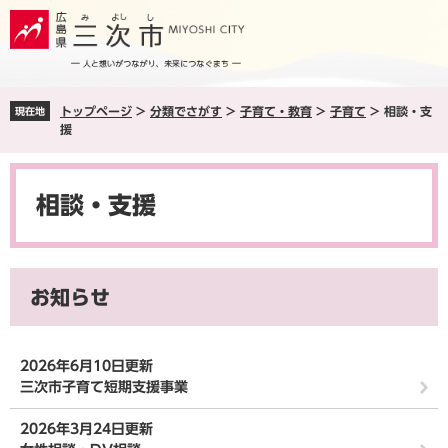
ペ
メ
ー
ニ
ジ
ュ
の
ー
先
を
トップページ
>
分類でさがす
>
子育て・教育
>
子育て
>
相談・支
現在地
頭
飛
援
で
ば
す
し
本
。
て
文
本
相談・支援
文
へ
お知らせ
2026年6月10日更新
三次市子育て短期支援事業
2026年3月24日更新