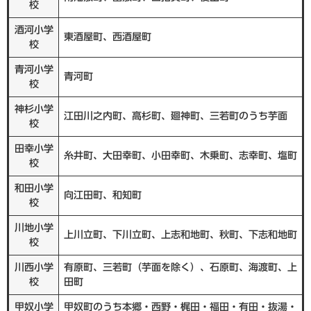
校
酒河小学
東酒屋町、西酒屋町
校
青河小学
青河町
校
神杉小学
江田川之内町、高杉町、廻神町、三若町のうち芋面
校
田幸小学
糸井町、大田幸町、小田幸町、木乗町、志幸町、塩町
校
和田小学
向江田町、和知町
校
川地小学
上川立町、下川立町、上志和地町、秋町、下志和地町
校
川西小学
有原町、三若町（芋面を除く）、石原町、海渡町、上
校
田町
甲奴小学
甲奴町のうち本郷・西野・梶田・福田・有田・抜湯・