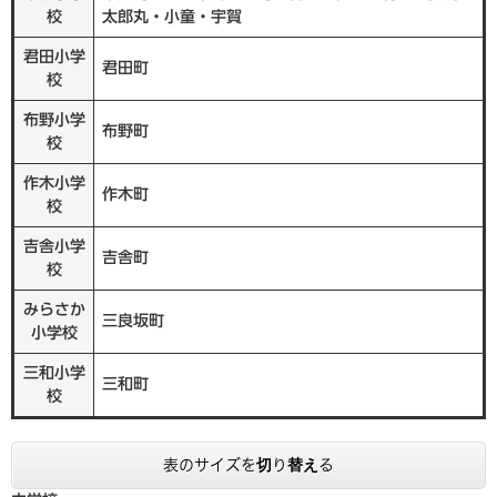
校
太郎丸・小童・宇賀
君田小学
君田町
校
布野小学
布野町
校
作木小学
作木町
校
吉舎小学
吉舎町
校
みらさか
三良坂町
小学校
三和小学
三和町
校
表のサイズを切り替える