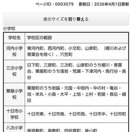
ページID：0003079
更新日：2026年4月1日更新
表のサイズを切り替える
小学校
学校名
学校区の範囲
河内小学
東河内町、西河内町、小文町、山家町、（郷川および
校
青葉会を除く）、穴笠町
日下町、三原町、三次町、山家町のうち郷川・青葉
三次小学
会、粟屋町のうち落岩・荒瀬・下津河内・馬行谷・長
校
谷
粟屋町のうち岩脇・元国・中垣内・中の村・亀谷・
粟屋小学
旭・米丸・小森・大平・上旭・上村・若屋・長伝・細
校
田
十日市小
十日市東、十日市南、十日市西、十日市中、十日市町
学校
八次小学
南畑敷町、畠敷町、四拾貫町、後山町