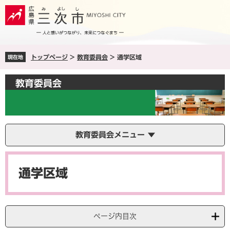
ペ
メ
ー
ニ
ジ
ュ
の
ー
先
を
トップページ
>
教育委員会
>
通学区域
現在地
頭
飛
で
ば
す
し
教育委員会
。
て
本
文
へ
教育委員会メニュー
本
文
通学区域
ページ内目次