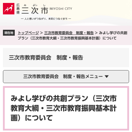
ペ
メ
ー
ニ
ジ
ュ
の
ー
先
を
トップページ
>
三次市教育委員会 制度・報告
>
みよし学びの共創
現在地
頭
飛
プラン（三次市教育大綱・三次市教育振興基本計画）について
で
ば
す
し
。
て
三次市教育委員会 制度・報告
本
文
へ
三次市教育委員会 制度・報告メニュー
本
文
みよし学びの共創プラン（三次市
教育大綱・三次市教育振興基本計
画）について