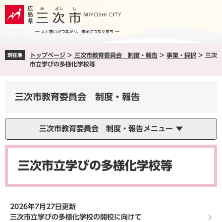
ペ
メ
ー
ニ
ジ
ュ
の
ー
先
を
トップページ
>
三次市教育委員会 制度・報告
>
事業・採択
>
三次
現在地
頭
飛
市立学びの多様化学校等
で
ば
す
し
。
て
三次市教育委員会 制度・報告
本
文
へ
三次市教育委員会 制度・報告メニュー
本
文
三次市立学びの多様化学校等
2026年7月27日更新
三次市立学びの多様化学校の開校に向けて