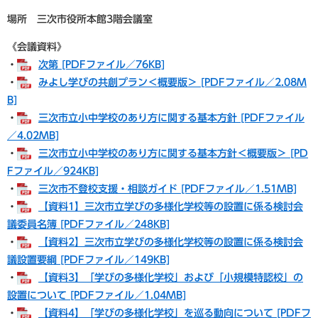
場所 三次市役所本館3階会議室
《会議資料》
・
次第 [PDFファイル／76KB]
・
みよし学びの共創プラン＜概要版＞ [PDFファイル／2.08M
B]
・
三次市立小中学校のあり方に関する基本方針 [PDFファイル
／4.02MB]
・
三次市立小中学校のあり方に関する基本方針＜概要版＞ [PD
Fファイル／924KB]
・
三次市不登校支援・相談ガイド [PDFファイル／1.51MB]
・
【資料1】三次市立学びの多様化学校等の設置に係る検討会
議委員名簿 [PDFファイル／248KB]
・
【資料2】三次市立学びの多様化学校等の設置に係る検討会
議設置要綱 [PDFファイル／149KB]
・
【資料3】「学びの多様化学校」および「小規模特認校」の
設置について [PDFファイル／1.04MB]
・
【資料4】「学びの多様化学校」を巡る動向について [PDFフ