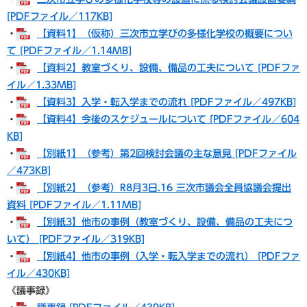
[PDFファイル／117KB]
・
【資料1】（仮称）三次市立学びの多様化学校の概要につい
て [PDFファイル／1.14MB]
・
【資料2】教室づくり、設備、備品の工夫について [PDFファ
イル／1.33MB]
・
【資料3】入学・転入学までの流れ [PDFファイル／497KB]
・
【資料4】今後のスケジュールについて [PDFファイル／604
KB]
・
【別紙1】（参考）第2回検討会議の主な意見 [PDFファイル
／473KB]
・
【別紙2】（参考）R8月3日.16 三次市議会全員協議会提出
資料 [PDFファイル／1.11MB]
・
【別紙3】他市の事例（教室づくり、設備、備品の工夫につ
いて） [PDFファイル／319KB]
・
【別紙4】他市の事例（入学・転入学までの流れ） [PDFファ
イル／430KB]
​《議事録》