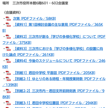
場所 三次市役所本館6階601・602会議室
《会議資料》
・
次第 [PDFファイル／58KB]
・
【資料1】第1回検討会議の主な意見 [PDFファイル／365K
B]
・
【資料2】三次市が創る「学びの多様化学校」について [PDF
ファイル／375KB]
・
【資料3】三次市における「学びの多様化学校」の設置に向
けた論点 [PDFファイル／261KB]
・
【資料4】今後のスケジュールについて [PDFファイル／246
KB]
・
【別紙1】君田中学校 平面図 [PDFファイル／205KB]
・
【別紙2-1】ゆとりのある時程・年間授業時数 [PDFファイル
／139KB]
・
【別紙2-2】三次市内－君田支所前時刻表 [PDFファイル／9
8KB]
・
【別紙3-1】君田中学校位置図 [PDFファイル／294KB]