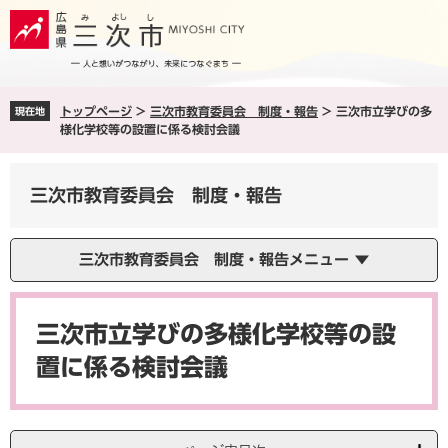
ペ
メ
ー
ニ
ジ
ュ
の
ー
先
を
トップページ
>
三次市教育委員会 制度・報告
>
三次市立学びの多
現在地
頭
飛
様化学校等の設置に係る検討会議
で
ば
す
し
。
て
三次市教育委員会 制度・報告
本
文
へ
三次市教育委員会 制度・報告メニュー
本
文
三次市立学びの多様化学校等の設
置に係る検討会議