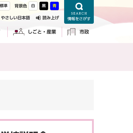
標準
背景色
白
黒
青
やさしい日本語
読み上げ
育
しごと・産業
市政