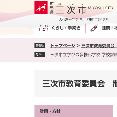
ペ
メ
ー
ニ
ジ
ュ
の
ー
くらし・手続き
健康・
先
を
頭
飛
で
ば
トップページ
>
三次市教育委員会
現在地
す
し
。
て
三次市立学びの多様化学校 学校説
足あと
本
文
へ
三次市教育委員会 
計画・方針