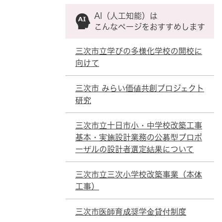
AI（人工知能）は
こんなページをおすすめします
三次市立学びの多様化学校の開校に
向けて
三次市 みらい価値共創プロジェクト
研究
三次市立十日市小・中学校改築工事
基本・実施設計業務の公募型プロポ
ーザルの設計者選定結果について
三次市立三次小学校改築事業（本体
工事）
三次市医師育成奨学金貸付制度