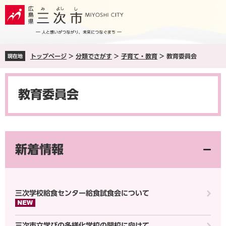
ペ
メ
ー
ニ
ジ
ュ
の
ー
先
を
トップページ
>
分類でさがす
>
子育て・教育
>
教育委員会
現在地
頭
飛
で
ば
本
す
し
文
。
て
教育委員会
本
文
へ
新着情報
三次学校給食センター給食試食会について
三次市立学びの多様化学校の開校に向けて