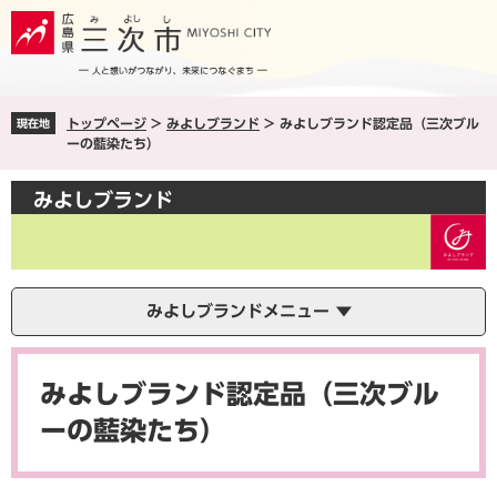
ペ
メ
ー
ニ
ジ
ュ
の
ー
先
を
トップページ
>
みよしブランド
>
みよしブランド認定品（三次ブル
現在地
頭
飛
ーの藍染たち）
で
ば
す
し
みよしブランド
。
て
本
文
へ
みよしブランドメニュー
本
文
みよしブランド認定品（三次ブル
ーの藍染たち）