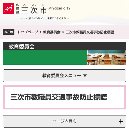
ペ
メ
ー
ニ
ジ
ュ
の
ー
先
を
トップページ
>
教育委員会
>
三次市教職員交通事故防止標語
現在地
頭
飛
で
ば
す
し
教育委員会
。
て
本
文
へ
教育委員会メニュー
本
文
三次市教職員交通事故防止標語
ページ内目次