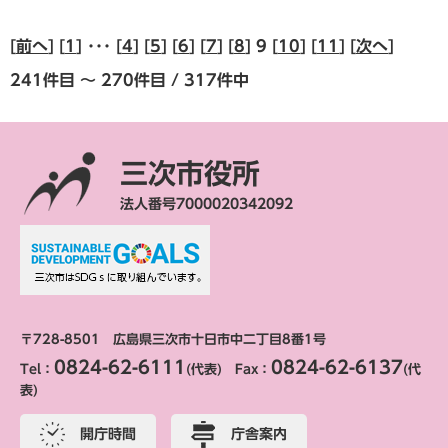
[
前へ
] [
1
] ･･･ [
4
] [
5
] [
6
] [
7
] [
8
] 9 [
10
] [
11
] [
次へ
]
241件目 ～ 270件目 / 317件中
三次市役所
法人番号7000020342092
〒728-8501 広島県三次市十日市中二丁目8番1号
0824-62-6111
0824-62-6137
Tel：
(代表) Fax：
(代
表)
開庁時間
庁舎案内