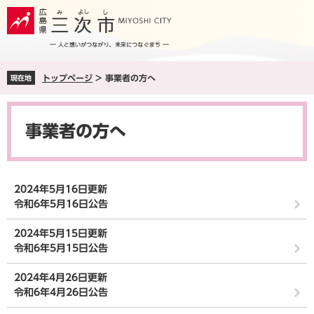
ペ
メ
ー
ニ
ジ
ュ
の
ー
先
を
トップページ
>
事業者の方へ
現在地
頭
飛
で
ば
本
す
し
文
。
て
事業者の方へ
本
文
へ
2024年5月16日更新
令和6年5月16日公告
2024年5月15日更新
令和6年5月15日公告
2024年4月26日更新
令和6年4月26日公告