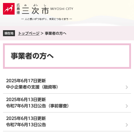
ペ
メ
ー
ニ
ジ
ュ
の
ー
先
を
トップページ
>
事業者の方へ
現在地
頭
飛
で
ば
本
す
し
文
。
て
事業者の方へ
本
文
へ
2025年6月17日更新
中小企業者の支援（融資等）
2025年6月13日更新
令和7年6月13日公告（事前審査）
2025年6月13日更新
令和7年6月13日公告