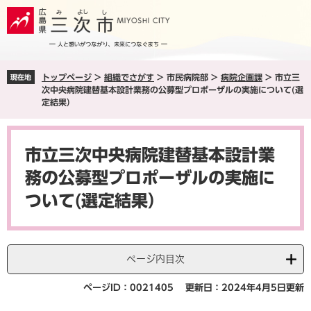
ペ
メ
ー
ニ
ジ
ュ
の
ー
先
を
トップページ
>
組織でさがす
>
市民病院部
>
病院企画課
>
市立三
現在地
頭
飛
次中央病院建替基本設計業務の公募型プロポーザルの実施について(選
で
ば
定結果）
す
し
。
て
本
本
文
市立三次中央病院建替基本設計業
文
へ
務の公募型プロポーザルの実施に
ついて(選定結果）
ページ内目次
ページID：0021405
更新日：2024年4月5日更新