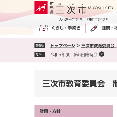
ペ
メ
ー
ニ
ジ
ュ
の
ー
くらし・手続き
健康・
先
を
頭
飛
で
ば
トップページ
>
三次市教育委員会
現在地
す
し
。
て
令和5年度 第5回臨時会
足あと
本
文
へ
三次市教育委員会 
計画・方針