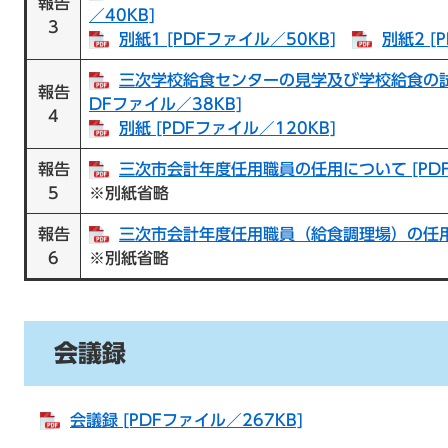
報告
／40KB]
3
別紙1 [PDFファイル／50KB]
別紙2 [
三次学校給食センターの見学及び学校給食の試食
報告
DFファイル／38KB]
4
別紙 [PDFファイル／120KB]
報告
三次市会計年度任用職員の任用について [PDF
5
※別紙省略
報告
三次市会計年度任用職員（給食調理場）の任用に
6
※別紙省略
会議録
会議録 [PDFファイル／267KB]