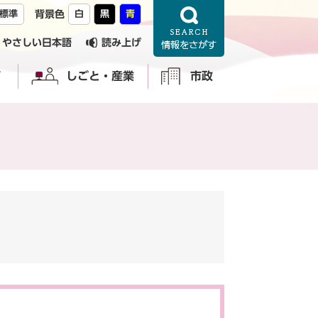
標準
背景色
白
黒
青
やさしい日本語
読み上げ
育
しごと・産業
市政