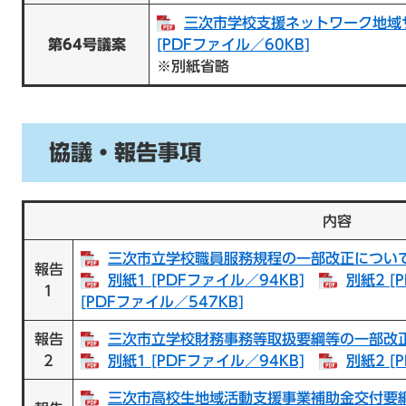
三次市学校支援ネットワーク地域
第64号議案
[PDFファイル／60KB]
※別紙省略
協議・報告事項
内容
三次市立学校職員服務規程の一部改正について [
報告
別紙1 [PDFファイル／94KB]
別紙2 [
1
[PDFファイル／547KB]
報告
三次市立学校財務事務等取扱要綱等の一部改正に
2
別紙1 [PDFファイル／94KB]
別紙2 [
三次市高校生地域活動支援事業補助金交付要綱