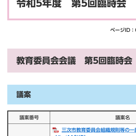
令和5年度 第5回臨時会
ページID：
教育委員会会議 第5回臨時会（
議案
議案番号
議案名
三次市教育委員会組織規則等の一部