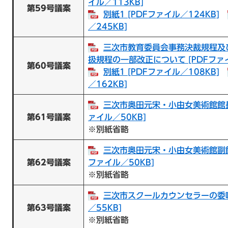
イル／113KB]
第59号議案
別紙1 [PDFファイル／124KB]
／245KB]
三次市教育委員会事務決裁規程及
扱規程の一部改正について [PDFファイ
第60号議案
別紙1 [PDFファイル／108KB]
／162KB]
三次市奥田元宋・小由女美術館館長の
第61号議案
ァイル／50KB]
※別紙省略
三次市奥田元宋・小由女美術館副館長
第62号議案
ファイル／50KB]
※別紙省略
三次市スクールカウンセラーの委嘱
第63号議案
／55KB]
※別紙省略