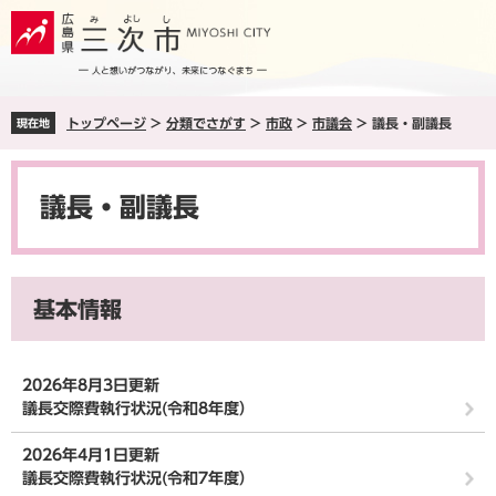
ペ
メ
ー
ニ
ジ
ュ
の
ー
先
を
トップページ
>
分類でさがす
>
市政
>
市議会
>
議長・副議長
現在地
頭
飛
で
ば
本
す
し
文
。
て
議長・副議長
本
文
へ
基本情報
2026年8月3日更新
議長交際費執行状況(令和8年度）
2026年4月1日更新
議長交際費執行状況(令和7年度）