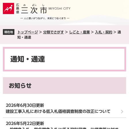
ペ
メ
ー
ニ
ジ
ュ
の
ー
先
を
トップページ
>
分類でさがす
>
しごと・産業
>
入札・契約
>
通
現在地
頭
飛
知・通達
で
ば
す
し
本
。
て
文
本
通知・通達
文
へ
お知らせ
2026年6月30日更新
建設工事入札における低入札価格調査制度の改正について
2026年5月22日更新