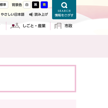
標準
背景色
白
黒
青
やさしい日本語
読み上げ
育
しごと・産業
市政