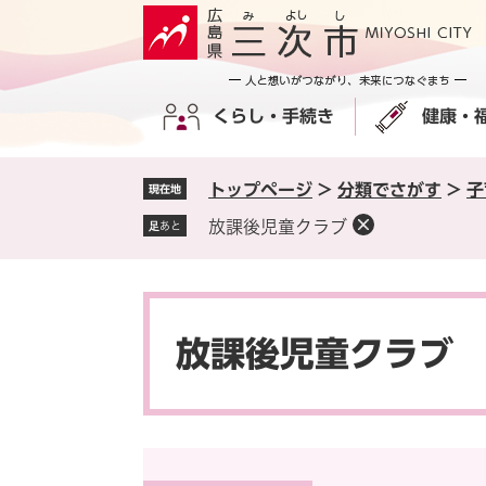
ペ
メ
ー
ニ
ジ
ュ
の
ー
くらし・手続き
健康・
先
を
頭
飛
で
ば
トップページ
>
分類でさがす
>
子
現在地
す
し
。
て
放課後児童クラブ
足あと
本
文
へ
本
文
放課後児童クラブ