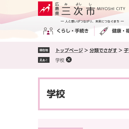
ペ
メ
ー
ニ
ジ
ュ
の
ー
くらし・手続き
健康・
先
を
頭
飛
で
ば
トップページ
>
分類でさがす
>
子
現在地
す
し
。
て
学校
足あと
本
文
へ
本
文
学校