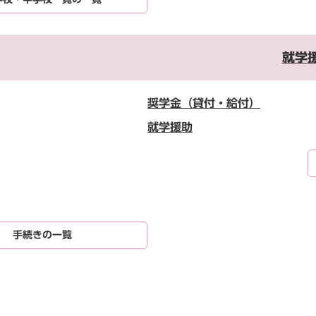
就学
奨学金（貸付・給付）
就学援助
手続きの一覧