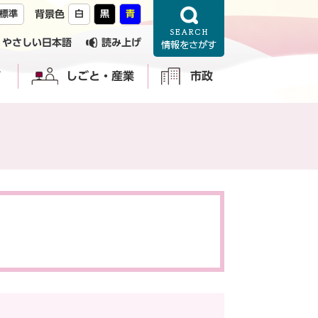
標準
背景色
白
黒
青
やさしい日本語
読み上げ
育
しごと・産業
市政