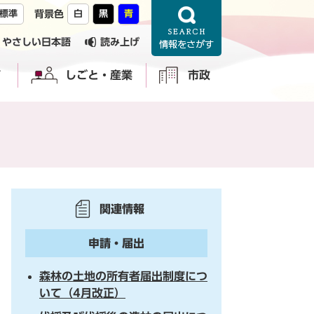
標準
背景色
白
黒
青
やさしい日本語
読み上げ
育
しごと・産業
市政
関連情報
申請・届出
森林の土地の所有者届出制度につ
いて（4月改正）