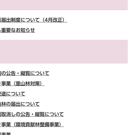
者届出制度について（4月改正）
へ重要なお知らせ
画の公告・縦覧について
り事業（里山林対策）
使途について
造林の届出について
画取消しの公告・縦覧について
り事業（環境貢献林整備事業）
採事業