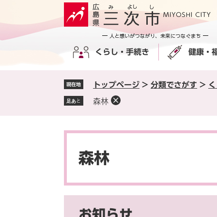
ペ
メ
ー
ニ
ジ
ュ
の
ー
くらし・手続き
健康・
先
を
頭
飛
で
ば
トップページ
>
分類でさがす
>
く
現在地
す
し
。
て
森林
足あと
本
文
へ
本
文
森林
お知らせ