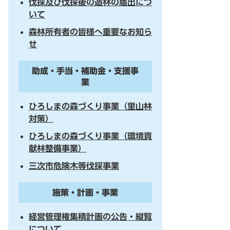
伐採及び伐採後の造林の届出につ
いて
森林所有者の皆様へ重要なお知ら
せ
助成・手当・補助金・支援事
業
ひろしまの森づくり事業（里山林
対策）
ひろしまの森づくり事業（環境貢
献林整備事業）
三次市危険木等伐採事業
施策・計画・事業
経営管理権集積計画の公告・縦覧
について