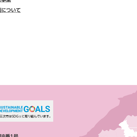
画について
目8番1号