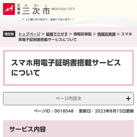
ペ
メ
ー
ニ
ジ
ュ
の
ー
先
を
トップページ
>
組織でさがす
>
情報政策監
>
情報政策課
>
スマホ
現在地
頭
飛
用電子証明書搭載サービスについて
で
ば
す
し
本
。
て
文
本
スマホ用電子証明書搭載サービス
文
について
へ
ページ内目次
ページID：0018548
更新日：2023年8月15日更新
サービス内容