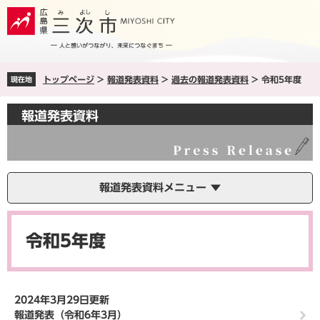
ペ
メ
ー
ニ
ジ
ュ
の
ー
先
を
トップページ
>
報道発表資料
>
過去の報道発表資料
>
令和5年度
現在地
頭
飛
で
ば
す
し
報道発表資料
。
て
本
文
へ
報道発表資料メニュー
本
文
令和5年度
2024年3月29日更新
報道発表（令和6年3月）