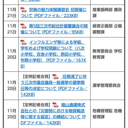
11月
狩猟の魅力体験講習会 初開催に
産業振興部 農政
21日
ついて [PDFファイル／223KB]
課
11月
第5回三次市総合計画審議会の開
経営企画部 企画
21日
催について [PDFファイル／95KB]
調整課
インフルエンザ等による学級、
学年および学校閉鎖について（八次
11月
教育委員会 学校
小学校、吉舎小学校、君田小学校、
20日
教育課
布野小学校） [PDFファイル／161K
B]
【定例記者会見】
任期満了に伴
11月
う三次市議会議員一般選挙の選挙期
選挙管理委員会
20日
日等の決定について [PDFファイル／
142KB]
【定例記者会見】
福山通運株式
11月
会社との「災害時における物資輸送
危機管理監 危機
20日
等に関する協定」の締結について [P
管理課
DFファイル／142KB]