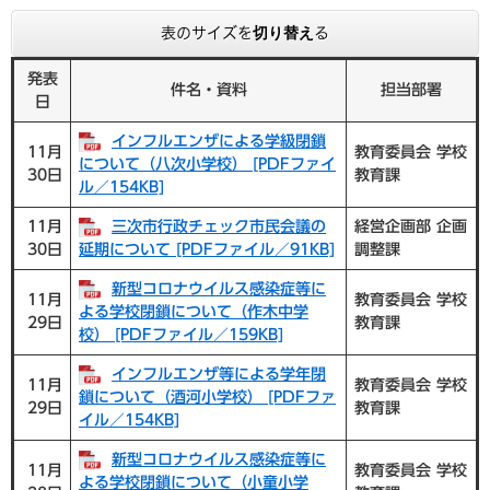
表のサイズを切り替える
発表
件名・資料
担当部署
日
インフルエンザによる学級閉鎖
11月
教育委員会 学校
について（八次小学校） [PDFファイ
30日
教育課
ル／154KB]
11月
三次市行政チェック市民会議の
経営企画部 企画
30日
延期について [PDFファイル／91KB]
調整課
新型コロナウイルス感染症等に
11月
教育委員会 学校
よる学校閉鎖について（作木中学
29日
教育課
校） [PDFファイル／159KB]
インフルエンザ等による学年閉
11月
教育委員会 学校
鎖について（酒河小学校） [PDFファ
29日
教育課
イル／154KB]
新型コロナウイルス感染症等に
11月
教育委員会 学校
よる学校閉鎖について（小童小学