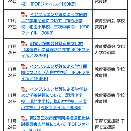
28日
教育課
校） [PDFファイル／160KB]
インフルエンザ等による学級お
11月
よび学年閉鎖について（神杉小学
教育委員会 学校
27日
校、和田小学校、三次中学校） [PDF
教育課
ファイル／90KB]
明覚寺が国の登録有形文化財
11月
教育委員会 文化
（建造物）に登録されます [PDFファ
25日
と学びの課
イル／283KB]
インフルエンザ等による学年閉
11月
教育委員会 学校
鎖について（吉舎中学校） [PDFファ
24日
教育課
イル／154KB]
インフルエンザ等による学年お
11月
よび学校閉鎖について（酒河小学
教育委員会 学校
24日
校、川地小学校、塩町中学校、三次
教育課
小学校） [PDFファイル／90KB]
第2回三次市保育所規模適正化検
11月
子育て支援部 子
討委員会の開催について [PDFファイ
24日
育て支援課
ル／93KB]