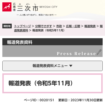
ペ
メ
ー
ニ
ジ
ュ
の
ー
先
を
トップページ
>
分類でさがす
>
市政
>
広報・広聴
>
報道発表
>
報
現在地
頭
飛
道発表資料
>
報道発表（令和5年11月）
で
ば
す
し
報道発表資料
。
て
本
文
へ
報道発表資料メニュー
本
文
報道発表（令和5年11月）
ページID：0020151
更新日：2023年11月30日更新