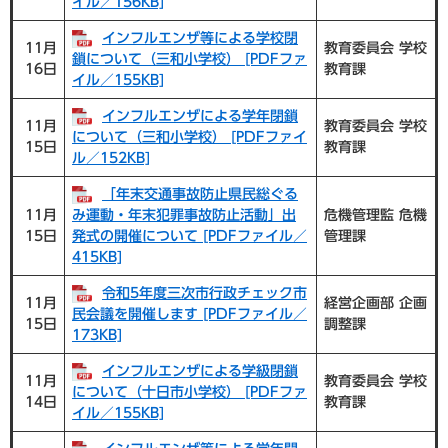
イル／156KB]
インフルエンザ等による学校閉
11月
教育委員会 学校
鎖について（三和小学校） [PDFファ
16日
教育課
イル／155KB]
インフルエンザによる学年閉鎖
11月
教育委員会 学校
について（三和小学校） [PDFファイ
15日
教育課
ル／152KB]
「年末交通事故防止県民総ぐる
11月
み運動・年末犯罪事故防止活動」出
危機管理監 危機
15日
発式の開催について [PDFファイル／
管理課
415KB]
令和5年度三次市行政チェック市
11月
経営企画部 企画
民会議を開催します [PDFファイル／
15日
調整課
173KB]
インフルエンザによる学級閉鎖
11月
教育委員会 学校
について（十日市小学校） [PDFファ
14日
教育課
イル／155KB]