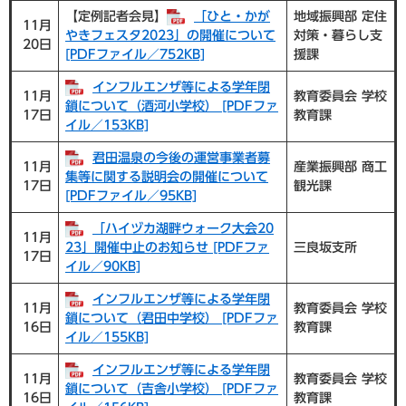
【定例記者会見】
「ひと・かが
地域振興部 定住
11月
やきフェスタ2023」の開催について
対策・暮らし支
20日
[PDFファイル／752KB]
援課
インフルエンザ等による学年閉
11月
教育委員会 学校
鎖について（酒河小学校） [PDFファ
17日
教育課
イル／153KB]
君田温泉の今後の運営事業者募
11月
産業振興部 商工
集等に関する説明会の開催について
17日
観光課
[PDFファイル／95KB]
「ハイヅカ湖畔ウォーク大会20
11月
23」開催中止のお知らせ [PDFファ
三良坂支所
17日
イル／90KB]
インフルエンザ等による学年閉
11月
教育委員会 学校
鎖について（君田中学校） [PDFファ
16日
教育課
イル／155KB]
インフルエンザ等による学年閉
11月
教育委員会 学校
鎖について（吉舎小学校） [PDFファ
16日
教育課