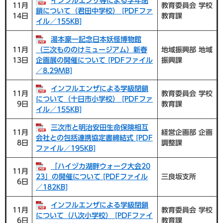
インフルエンザ等による学年閉
11月
教育委員会 学校
鎖について（君田中学校） [PDFファ
14日
教育課
イル／155KB]
湯本豪一記念日本妖怪博物館
11月
（三次もののけミュージアム）新春
地域振興部 地域
13日
企画展の開催について [PDFファイル
振興課
／8.29MB]
インフルエンザによる学級閉鎖
11月
教育委員会 学校
について（十日市小学校） [PDFファ
9日
教育課
イル／155KB]
三次市と明治安田生命保険相互
11月
経営企画部 企画
会社との包括連携協定書締結式 [PDF
8日
調整課
ファイル／195KB]
「ハイヅカ湖畔ウォーク大会20
11月
23」の開催について [PDFファイル
三良坂支所
6日
／182KB]
インフルエンザによる学級閉鎖
11月
教育委員会 学校
について（八次小学校） [PDFファイ
6日
教育課