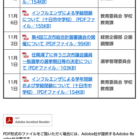
ル／154KB]
インフルエンザによる学級閉鎖
11月
教育委員会 学校
について（十日市中学校） [PDFファ
6日
教育課
イル／155KB]
11月
第4回三次市総合計画審議会の開
経営企画部 企画
2日
催について [PDFファイル／95KB]
調整課
任期満了に伴う三次市議会議員
11月
一般選挙の選挙期日等の決定につい
選挙管理委員会
1日
て [PDFファイル／103KB]
インフルエンザによる学年閉鎖
11月
教育委員会 学校
および学級閉鎖について（十日市中
1日
教育課
学校） [PDFファイル／154KB]
PDF形式のファイルをご覧いただく場合には、Adobe社が提供するAdobe Re
aderが必要です。