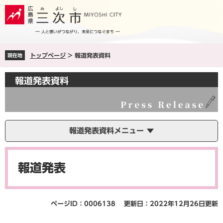
ペ
メ
ー
ニ
ジ
ュ
の
ー
先
を
トップページ
>
報道発表資料
現在地
頭
飛
で
ば
す
し
報道発表資料
。
て
本
文
へ
報道発表資料メニュー
本
文
報道発表
ページID：0006138
更新日：2022年12月26日更新