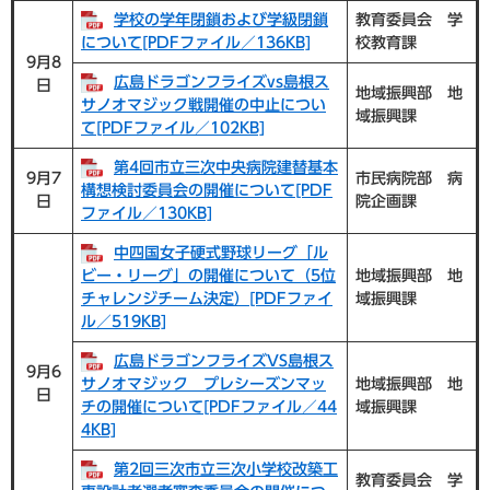
学校の学年閉鎖および学級閉鎖
教育委員会 学
について[PDFファイル／136KB]
校教育課
9月8
広島ドラゴンフライズvs島根ス
日
地域振興部 地
サノオマジック戦開催の中止につい
域振興課
て[PDFファイル／102KB]
第4回市立三次中央病院建替基本
9月7
市民病院部 病
構想検討委員会の開催について[PDF
日
院企画課
ファイル／130KB]
中四国女子硬式野球リーグ「ル
ビー・リーグ」の開催について（5位
地域振興部 地
チャレンジチーム決定）[PDFファイ
域振興課
ル／519KB]
広島ドラゴンフライズVS島根ス
9月6
サノオマジック プレシーズンマッ
地域振興部 地
日
チの開催について[PDFファイル／44
域振興課
4KB]
第2回三次市立三次小学校改築工
教育委員会 学