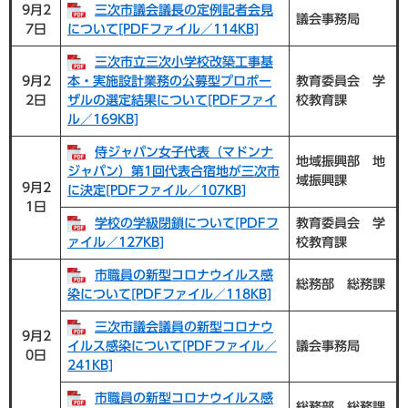
9月2
三次市議会議長の定例記者会見
議会事務局
7日
について[PDFファイル／114KB]
三次市立三次小学校改築工事基
9月2
本・実施設計業務の公募型プロポー
教育委員会 学
2日
ザルの選定結果について[PDFファイ
校教育課
ル／169KB]
侍ジャパン女子代表（マドンナ
地域振興部 地
ジャパン）第1回代表合宿地が三次市
域振興課
9月2
に決定[PDFファイル／107KB]
1日
学校の学級閉鎖について[PDFフ
教育委員会 学
ァイル／127KB]
校教育課
市職員の新型コロナウイルス感
総務部 総務課
染について[PDFファイル／118KB]
三次市議会議員の新型コロナウ
9月2
イルス感染について[PDFファイル／
議会事務局
0日
241KB]
市職員の新型コロナウイルス感
総務部 総務課