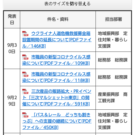
表のサイズを切り替える
発表
件名・資料
担当部署
日
ウクライナ人道危機救援募金箱
地域振興部 定
設置期間の延長について[PDFファイ
住対策・暮らし
9月3
ル／146KB]
支援課
0日
市職員の新型コロナウイルス感
総務部 総務課
染について[PDFファイル／109KB]
市職員の新型コロナウイルス感
総務部 総務課
染について[PDFファイル／118KB]
三次産品の販路拡大・PRイベン
産業振興部 商
9月2
ト「三次マルシェットin東京」の開
工観光課
9日
催について[PDFファイル／591KB]
「バス＆レール どっちも割き
地域振興部 定
っぷ」への支援の継続について[PDF
住対策・暮らし
ファイル／450KB]
支援課