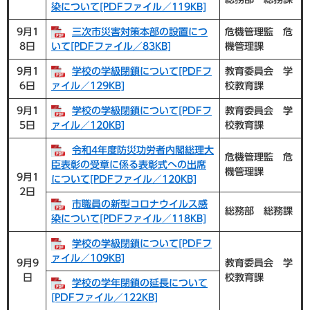
染について[PDFファイル／119KB]
9月1
三次市災害対策本部の設置につ
危機管理監 危
8日
いて[PDFファイル／83KB]
機管理課
9月1
学校の学級閉鎖について[PDFフ
教育委員会 学
6日
ァイル／129KB]
校教育課
9月1
学校の学級閉鎖について[PDFフ
教育委員会 学
5日
ァイル／120KB]
校教育課
令和4年度防災功労者内閣総理大
危機管理監 危
臣表彰の受章に係る表彰式への出席
機管理課
9月1
について[PDFファイル／120KB]
2日
市職員の新型コロナウイルス感
総務部 総務課
染について[PDFファイル／118KB]
学校の学級閉鎖について[PDFフ
ァイル／109KB]
9月9
教育委員会 学
日
校教育課
学校の学年閉鎖の延長について
[PDFファイル／122KB]