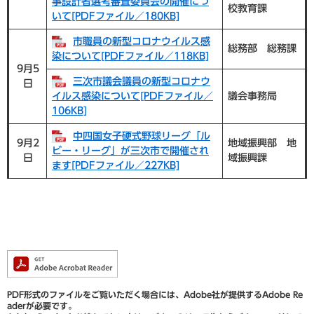
事設計者選考審査委員会の開催につ
校教育課
いて[PDFファイル／180KB]
市職員の新型コロナウイルス感
総務部 総務課
染について[PDFファイル／118KB]
9月5
三次市議会議員の新型コロナウ
日
イルス感染について[PDFファイル／
議会事務局
106KB]
中四国女子硬式野球リーグ「ル
9月2
地域振興部 地
ビー・リーグ」が三次市で開催され
日
域振興課
ます[PDFファイル／227KB]
PDF形式のファイルをご覧いただく場合には、Adobe社が提供するAdobe Re
aderが必要です。