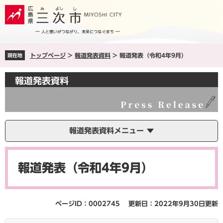
ペ
メ
ー
ニ
ジ
ュ
の
ー
先
を
トップページ
>
報道発表資料
>
報道発表（令和4年9月）
現在地
頭
飛
で
ば
す
し
報道発表資料
。
て
本
文
へ
報道発表資料メニュー
本
文
報道発表（令和4年9月）
ページID：0002745
更新日：2022年9月30日更新