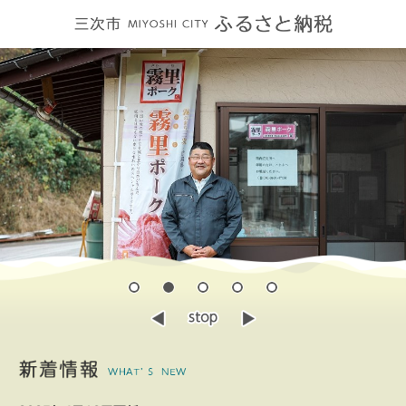
ペ
メ
ー
ニ
ジ
ュ
の
ー
先
を
頭
飛
で
ば
す
し
。
て
本
文
へ
本
文