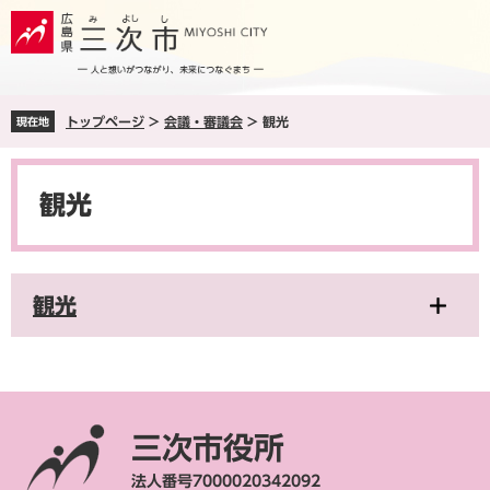
ペ
メ
ー
ニ
ジ
ュ
の
ー
先
を
トップページ
>
会議・審議会
>
観光
現在地
頭
飛
で
ば
本
す
し
文
。
て
観光
本
文
へ
観光
三次市役所
法人番号7000020342092