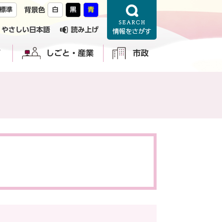
標準
背景色
白
黒
青
やさしい日本語
読み上げ
育
しごと・産業
市政