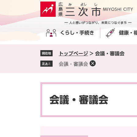
ペ
メ
ー
ニ
ジ
ュ
の
ー
くらし・手続き
健康・
先
を
頭
飛
で
ば
トップページ
>
会議・審議会
現在地
す
し
。
て
会議・審議会
足あと
本
文
へ
本
文
会議・審議会