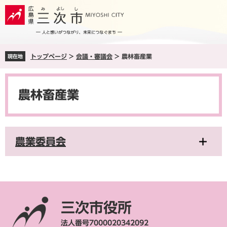
ペ
メ
ー
ニ
ジ
ュ
の
ー
先
を
トップページ
>
会議・審議会
>
農林畜産業
現在地
頭
飛
で
ば
本
す
し
文
。
て
農林畜産業
本
文
へ
農業委員会
三次市役所
法人番号7000020342092