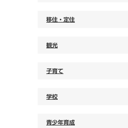
移住・定住
観光
子育て
学校
青少年育成