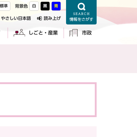
標準
背景色
白
黒
青
やさしい日本語
読み上げ
育
しごと・産業
市政