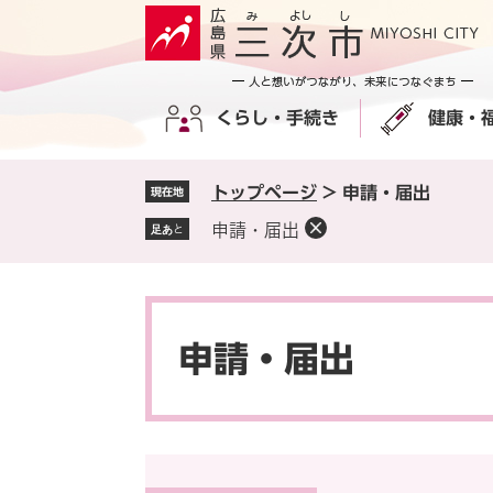
ペ
メ
ー
ニ
ジ
ュ
の
ー
くらし・手続き
健康・
先
を
頭
飛
で
ば
トップページ
>
申請・届出
現在地
す
し
。
て
申請・届出
足あと
本
文
へ
本
文
申請・届出