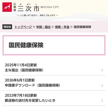
ペ
メ
ー
ニ
ジ
ュ
の
ー
先
を
トップページ
>
申請・届出
>
保険・年金
>
国民健康保険
現在地
頭
飛
で
ば
本
す
し
文
。
て
国民健康保険
本
文
へ
2025年11月4日更新
主な届出（国民健康保険）
2026年6月1日更新
申請書ダウンロード（国民健康保険）
2023年7月18日更新
郵送物の送付先を変更したいとき