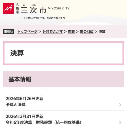
ペ
メ
ー
ニ
ジ
ュ
の
ー
先
を
トップページ
>
分類でさがす
>
市政
>
市の財政
>
決算
現在地
頭
飛
で
ば
本
す
し
文
。
て
決算
本
文
へ
基本情報
2026年6月26日更新
予算と決算
2026年3月31日更新
令和6年度決算 財務書類（統一的な基準）