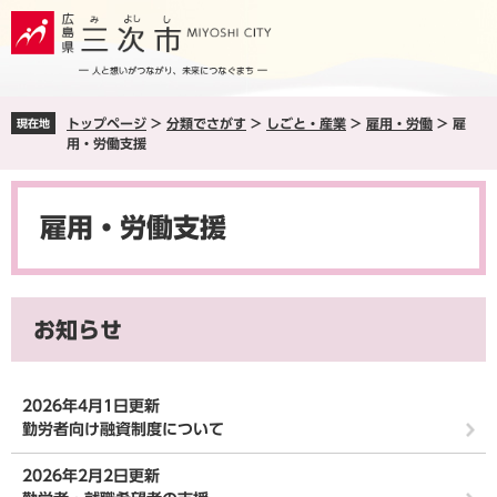
ペ
メ
ー
ニ
ジ
ュ
の
ー
先
を
トップページ
>
分類でさがす
>
しごと・産業
>
雇用・労働
>
雇
現在地
頭
飛
用・労働支援
で
ば
す
し
本
。
て
文
本
雇用・労働支援
文
へ
お知らせ
2026年4月1日更新
勤労者向け融資制度について
2026年2月2日更新