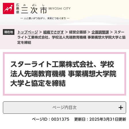
ペ
メ
ー
ニ
ジ
ュ
の
ー
先
を
トップページ
>
組織でさがす
>
経営企画部
>
企画調整課
>
スター
現在地
頭
飛
ライト工業株式会社、学校法人先端教育機構 事業構想大学院大学と協
で
ば
定を締結
す
し
。
て
本
本
文
スターライト工業株式会社、学校
文
へ
法人先端教育機構 事業構想大学院
大学と協定を締結
ページ内目次
ページID：0031375
更新日：2025年3月31日更新