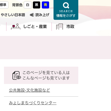
標準
背景色
白
黒
青
やさしい日本語
読み上げ
育
しごと・産業
市政
このページを見ている人は
こんなページも見ています
公共施設-文化施設など
みよしまちづくりセンター