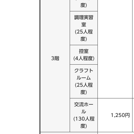
度)
調理実習
室
(25人程
度)
控室
3階
(4人程度)
クラフト
ルーム
(25人程
度)
交流ホー
ル
1,250円
(130人程
度)