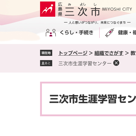
ペ
メ
ー
ニ
ジ
ュ
の
ー
くらし・手続き
健康・
先
を
頭
飛
で
ば
トップページ
>
組織でさがす
>
教
現在地
す
し
。
て
三次市生涯学習センター
足あと
本
文
へ
本
文
三次市生涯学習セ