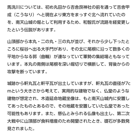
馬洗川については、初め丸田から吉舎艮神社の前を通って吉舎甲
成（こうなり）へと現在より東方をまっすぐ北へ流れていたの
を、南天山城の堀として利用するため、和智氏が流路を経変更し
たという伝説があります。
山頂部から本丸・二の丸・三の丸が並び、それから少し下ったと
ころに桜谷へ出る大手門があり、その北に尾根に沿って数多くの
平地からなる郭（曲輪）が連なっていて軍勢の集結場ともなって
います。本丸の南側は尾根を深い堀切りで横断して、背後からの
攻撃を断っています。
城跡から軒丸瓦と軒平瓦が出土していますが、軒丸瓦の直径が7c
mという大きさから考えて、実用的な建物でなく、仏堂のような
建物が想定され、木造延命地蔵坐像は、もと南天山城内に安置し
てあったものとあるので、その地蔵を安置していた仏堂であった
可能性もあります。また、懸仏とみられる仏像も出土し、第二次
大戦中に山頂部が食料増産のため開墾されたとき​、礎石が多数発
見されました。