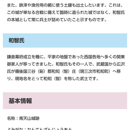
また、鉄滓や漁労用の網に使う土錘も出土したいます。これは、
この城が単なる合戦に備えて臨時に造られた城ではなく、和智氏
の本城として常に兵士が詰めていたこと示すものです。​
和智氏
鎌倉幕府成立を機に、平家の地盤であった西国各地へ多くの関東
御家人が移ってきました。和智氏もその一人で、武蔵国から広沢
氏が備後国三谷（谿）郡和知（智）庄（現三次市和知町）へ移
り、現地名をとって和知（智）を称した武士です。
基本情報
名称：南天山城跡
よみがな：なんてんざんじょうあと