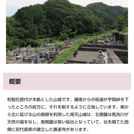
概要
和智氏歴代が本拠とした山城です。備南からの街道が宇賀峠を下
ったところの前方に、それを制するように立地しています。南か
ら北に延びる山の尾根を利用した南天山城は、北側麓は馬洗川が
天然の堀をなし、南側麓は狭い桜谷となっていて、谷を隔てた西
側に初代資実の建立した善逝寺があります。