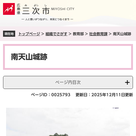
ペ
メ
ー
ニ
ジ
ュ
の
ー
先
を
トップページ
>
組織でさがす
>
教育部
>
社会教育課
>
南天山城跡
現在地
頭
飛
で
ば
本
す
し
文
。
て
南天山城跡
本
文
へ
ページ内目次
ページID：0025793
更新日：2025年12月11日更新