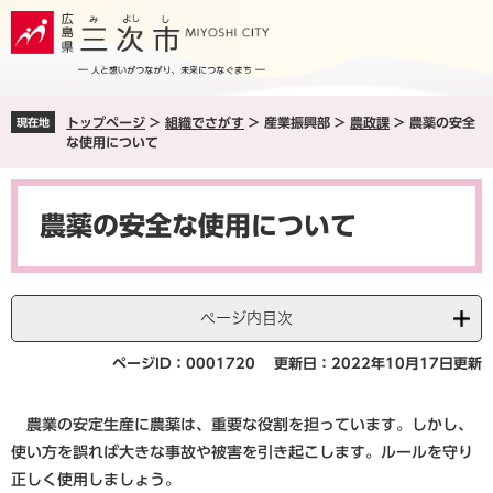
ペ
メ
ー
ニ
ジ
ュ
の
ー
先
を
トップページ
>
組織でさがす
>
産業振興部
>
農政課
>
農薬の安全
現在地
頭
飛
な使用について
で
ば
す
し
本
。
て
文
本
農薬の安全な使用について
文
へ
ページ内目次
ページID：0001720
更新日：2022年10月17日更新
農業の安定生産に農薬は、重要な役割を担っています。しかし、
使い方を誤れば大きな事故や被害を引き起こします。ルールを守り
正しく使用しましょう。