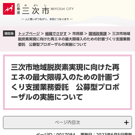
ペ
メ
ー
ニ
ジ
ュ
の
ー
先
を
トップページ
>
組織でさがす
>
市民部
>
環境政策課
>
三次市地域
現在地
頭
飛
脱炭素実現に向けた再エネの最大限導入のための計画づくり支援業務
で
ば
委託 公募型プロポーザルの実施について
す
し
。
て
本
本
文
三次市地域脱炭素実現に向けた再
文
へ
エネの最大限導入のための計画づ
くり支援業務委託 公募型プロポ
ーザルの実施について
ページ内目次
ページID：0017084
更新日：2023年6月5日更新