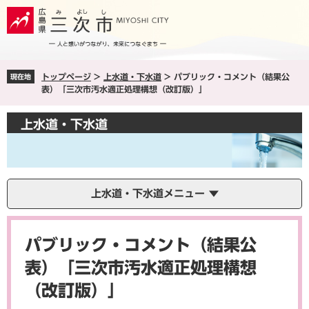
ペ
メ
ー
ニ
ジ
ュ
の
ー
先
を
トップページ
>
上水道・下水道
>
パブリック・コメント（結果公
現在地
頭
飛
表）「三次市汚水適正処理構想（改訂版）」
で
ば
す
し
上水道・下水道
。
て
本
文
へ
上水道・下水道メニュー
本
文
パブリック・コメント（結果公
表）「三次市汚水適正処理構想
（改訂版）」