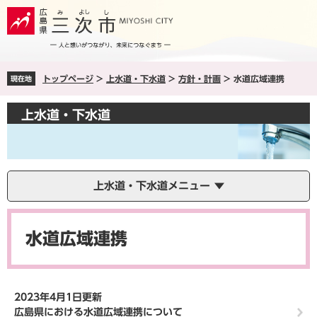
ペ
メ
ー
ニ
ジ
ュ
の
ー
先
を
トップページ
>
上水道・下水道
>
方針・計画
>
水道広域連携
現在地
頭
飛
で
ば
す
し
上水道・下水道
。
て
本
文
へ
上水道・下水道メニュー
本
文
水道広域連携
2023年4月1日更新
広島県における水道広域連携について