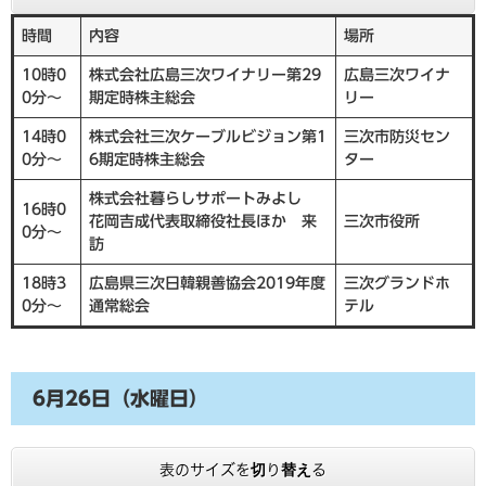
時間
内容
場所
10時0
株式会社広島三次ワイナリー第29
広島三次ワイナ
0分～
期定時株主総会
リー
14時0
株式会社三次ケーブルビジョン第1
三次市防災セン
0分～
6期定時株主総会
ター
株式会社暮らしサポートみよし
16時0
花岡吉成代表取締役社長ほか 来
三次市役所
0分～
訪
18時3
広島県三次日韓親善協会2019年度
三次グランドホ
0分～
通常総会
テル
6月26日（水曜日）
表のサイズを切り替える