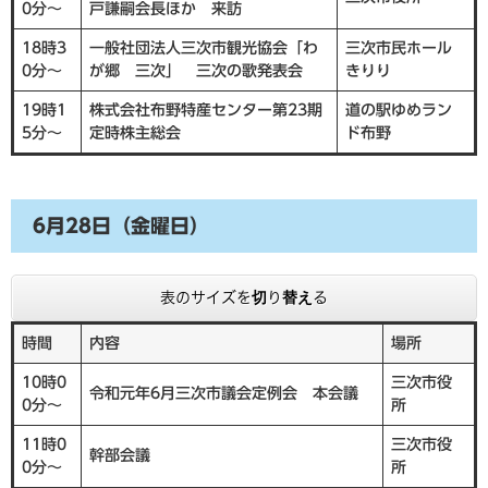
0分～
戸謙嗣会長ほか 来訪
18時3
一般社団法人三次市観光協会「わ
三次市民ホール
0分～
が郷 三次」 三次の歌発表会
きりり
19時1
株式会社布野特産センター第23期
道の駅ゆめラン
5分～
定時株主総会
ド布野
6月28日（金曜日）
表のサイズを切り替える
時間
内容
場所
10時0
三次市役
令和元年6月三次市議会定例会 本会議
0分～
所
11時0
三次市役
幹部会議
0分～
所