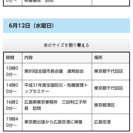
0分～
術審議官 訪問
6月12日（水曜日）
表のサイズを切り替える
時間
内容
場所
10時0
第89回全国市長会議 通常総会
東京都千代田区
0分～
14時0
平成31年度全国防災・危機管理ト
東京都千代田区
0分～
ップセミナー
16時2
広島県東京事務所 三田利江子所
東京都港区
0分～
長 訪問
19時4
東京都出張から広島空港に帰着
広島空港
0分～