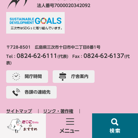
法人番号7000020342092
〒728-8501 広島県三次市十日市中二丁目8番1号
0824-62-6111
0824-62-6137
Tel：
(代表) Fax：
(代
表)
開庁時間
庁舎案内
各課の連絡先
サイトマップ
リンク・著作権
交通アクセス
個人情報保護
アクセシビリティ
お
メ
検
す
ニ
索