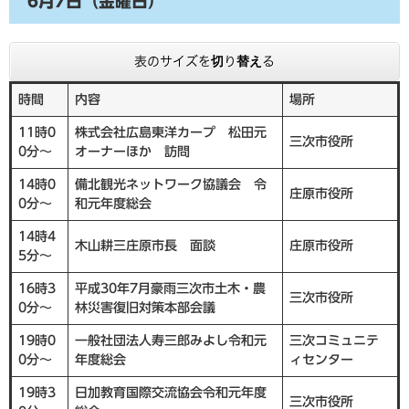
6月7日（金曜日）
表のサイズを切り替える
時間
内容
場所
11時0
株式会社広島東洋カープ 松田元
三次市役所
0分～
オーナーほか 訪問
14時0
備北観光ネットワーク協議会 令
庄原市役所
0分～
和元年度総会
14時4
木山耕三庄原市長 面談
庄原市役所
5分～
16時3
平成30年7月豪雨三次市土木・農
三次市役所
0分～
林災害復旧対策本部会議
19時0
一般社団法人寿三郎みよし令和元
三次コミュニテ
0分～
年度総会
ィセンター
19時3
日加教育国際交流協会令和元年度
三次市役所