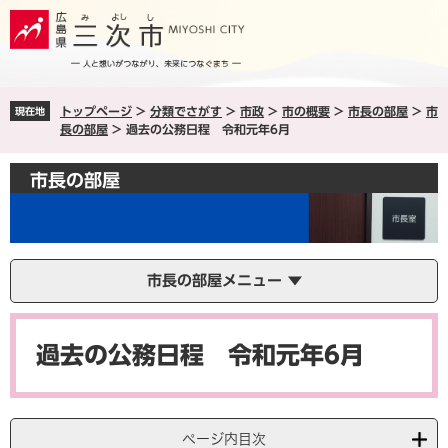
ペ
メ
ー
ニ
ジ
ュ
の
ー
先
を
トップページ
>
分類でさがす
>
市政
>
市の概要
>
市長の部屋
>
市
現在地
頭
飛
長の部屋
>
過去の公務日程 令和元年6月
で
ば
す
し
市長の部屋
。
て
本
文
へ
市長の部屋メニュー
本
文
過去の公務日程 令和元年6月
ページ内目次