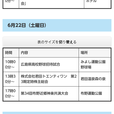
0分～
ホテル
会」
6月22日（土曜日）
表のサイズを切り替える
時間
内容
場所
10時0
みよし運動公園
広島県高校野球招待試合
0分～
野球場
13時3
株式会社君田トエンティワン 第2
君田温泉森の泉
0分～
3期定時株主総会
17時0
第34回布野近郷神楽共演大会
布野運動公園
0分～