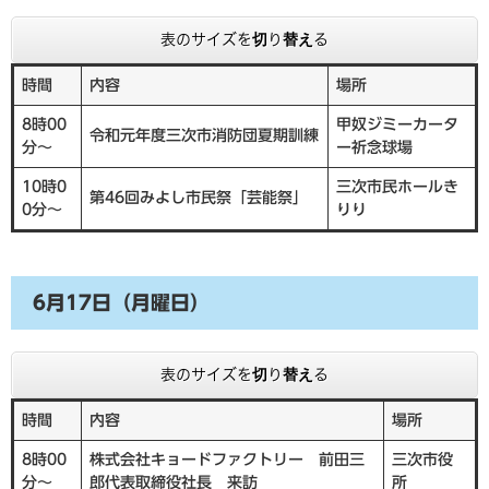
表のサイズを切り替える
時間
内容
場所
8時00
甲奴ジミーカータ
令和元年度三次市消防団夏期訓練
分～
ー祈念球場
10時0
三次市民ホールき
第46回みよし市民祭「芸能祭」
0分～
りり
6月17日（月曜日）
表のサイズを切り替える
時間
内容
場所
8時00
株式会社キョードファクトリー 前田三
三次市役
分～
郎代表取締役社長 来訪
所