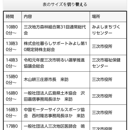
表のサイズを切り替える
時間
内容
場所
10時0
三次地方森林組合第31回通常総代
みよしまちづく
0分～
会
りセンター
13時3
株式会社暮らしサポートみよし第1
三次市役所
0分～
0期定時株主総会
14時3
令和元年度三次市明るい選挙推進
三次市福祉保健
0分～
協議会総会
センター
15時0
木山耕三庄原市長 来訪
三次市役所
0分～
16時0
一般社団法人広島県土木協会 沢
三次市役所
0分～
田嘉信事務局長ほか 来訪
16時3
中国モーターサイクルスポーツ協
三次市役所
0分～
会 西村隆志事務局長ほか 来訪
17時0
一般社団法人三次地区医師会 鳴
三次市役所