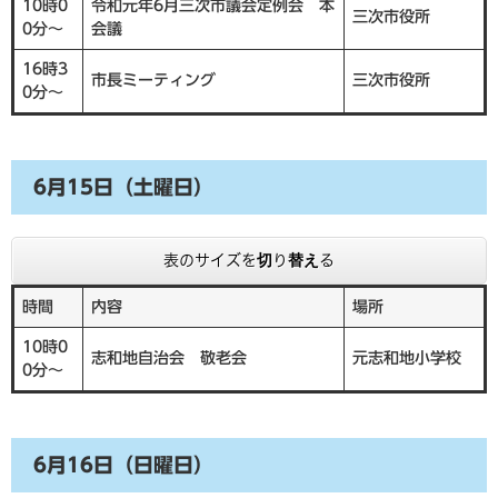
10時0
令和元年6月三次市議会定例会 本
三次市役所
0分～
会議
16時3
市長ミーティング
三次市役所
0分～
6月15日（土曜日）
表のサイズを切り替える
時間
内容
場所
10時0
志和地自治会 敬老会
元志和地小学校
0分～
6月16日（日曜日）