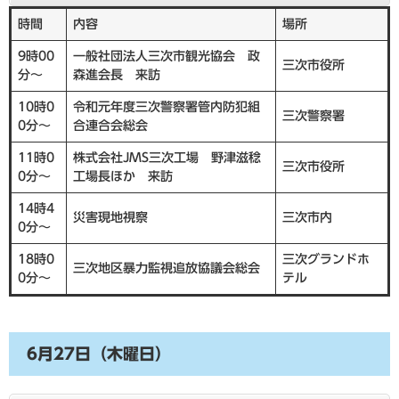
時間
内容
場所
9時00
一般社団法人三次市観光協会 政
三次市役所
分～
森進会長 来訪
10時0
令和元年度三次警察署管内防犯組
三次警察署
0分～
合連合会総会
11時0
株式会社JMS三次工場 野津滋稔
三次市役所
0分～
工場長ほか 来訪
14時4
災害現地視察
三次市内
0分～
18時0
三次グランドホ
三次地区暴力監視追放協議会総会
0分～
テル
6月27日（木曜日）