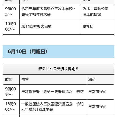
9時00
令和元年度広島県立三次中学校・
みよし運動公園
分～
高等学校体育大会
陸上競技場
10時0
第14回神杉大田植
高杉町
0分～
6月10日（月曜日）
表のサイズを切り替える
時間
内容
場所
9時00
三次警察署 栗栖一典署長ほか 来訪
三次市役所
分～
18時0
一般社団法人三次国際交流協会 令和
三次市役所
0分～
元年度第1回理事会