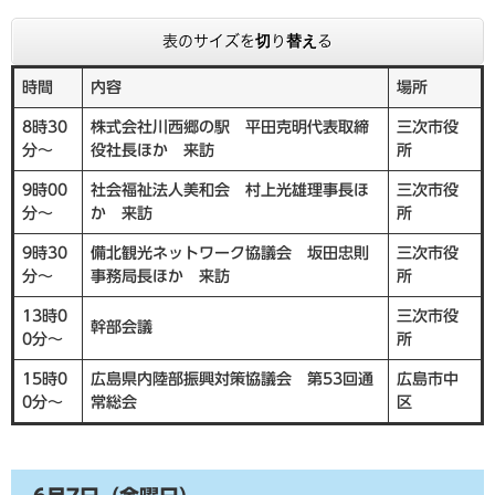
表のサイズを切り替える
時間
内容
場所
8時30
株式会社川西郷の駅 平田克明代表取締
三次市役
分～
役社長ほか 来訪
所
9時00
社会福祉法人美和会 村上光雄理事長ほ
三次市役
分～
か 来訪
所
9時30
備北観光ネットワーク協議会 坂田忠則
三次市役
分～
事務局長ほか 来訪
所
13時0
三次市役
幹部会議
0分～
所
15時0
広島県内陸部振興対策協議会 第53回通
広島市中
0分～
常総会
区