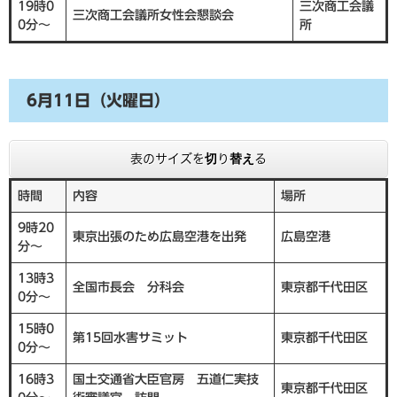
19時0
三次商工会議
三次商工会議所女性会懇談会
0分～
所
6月11日（火曜日）
表のサイズを切り替える
時間
内容
場所
9時20
東京出張のため広島空港を出発
広島空港
分～
13時3
全国市長会 分科会
東京都千代田区
0分～
15時0
第15回水害サミット
東京都千代田区
0分～
16時3
国土交通省大臣官房 五道仁実技
東京都千代田区