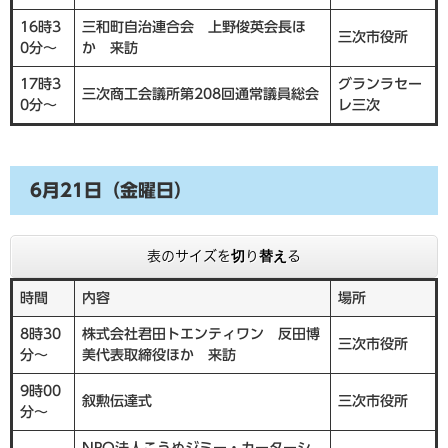
16時3
三和町自治連合会 上野俊英会長ほ
三次市役所
0分～
か 来訪
17時3
グランラセー
三次商工会議所第208回通常議員総会
0分～
レ三次
6月21日（金曜日）
表のサイズを切り替える
時間
内容
場所
8時30
株式会社君田トエンティワン 反田博
三次市役所
分～
美代表取締役ほか 来訪
9時00
叙勲伝達式
三次市役所
分～