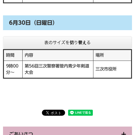
6月30日（日曜日）
表のサイズを切り替える
時間
内容
場所
9時00
第56回三次警察署管内青少年剣道
三次市役所
分～
大会
ごあいさつ