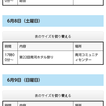
0分～
総会
6月8日（土曜日）
表のサイズを切り替える
時間
内容
場所
17時0
青河コミュニテ
第22回青河ホタル祭り
0分～
ィセンター
6月9日（日曜日）
表のサイズを切り替える
時間
内容
場所