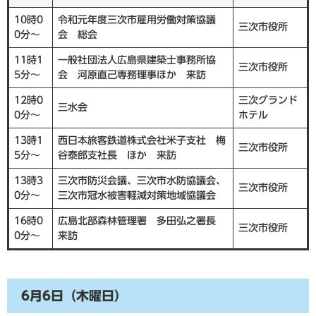
10時0
令和元年度三次市雇用労働対策協議
三次市役所
0分～
会 総会
11時1
一般社団法人広島県建築士事務所協
三次市役所
5分～
会 河原直己専務理事ほか 来訪
12時0
三次グランド
三水会
0分～
ホテル
13時1
西日本旅客鉄道株式会社米子支社 梅
三次市役所
5分～
谷泰郎支社長 ほか 来訪
13時3
三次市防災会議、三次市水防協議会、
三次市役所
0分～
三次市冠水被害軽減対策地域協議会
16時0
広島北部森林管理署 多田弘之署長
三次市役所
0分～
来訪
6月6日（木曜日）