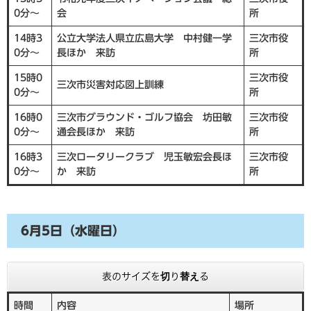
0分～
会
所
14時3
公立大学法人県立広島大学 中村健一学
三次市役
0分～
長ほか 来訪
所
15時0
三次市役
三次市災害対応図上訓練
0分～
所
16時0
三次市グラウンド・ゴルフ協会 坊田敏
三次市役
0分～
通会長ほか 来訪
所
16時3
三次ロータリークラブ 児玉敏宏会長ほ
三次市役
0分～
か 来訪
所
6月5日（水曜日）
表のサイズを切り替える
時間
内容
場所