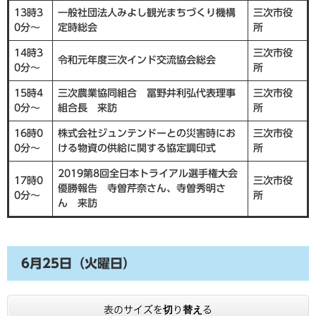
13時3
一般社団法人みよし観光まちづくり機構
三次市役
0分～
定時総会
所
14時3
三次市役
令和元年度三次インド交流協会総会
0分～
所
15時4
三次農業協同組合 冨野井利弘代表理事
三次市役
0分～
組合長 来訪
所
16時0
株式会社ジュンテンドーとの災害時にお
三次市役
0分～
ける物資の供給に関する協定調印式
所
2019第8回全日本トライアル選手権大会
17時0
三次市役
優勝報告 寺曽芹奈さん、寺曽秀明さ
0分～
所
ん 来訪
6月25日（火曜日）
表のサイズを切り替える