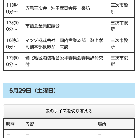
11時4
三次市役
広島三次会 沖田孝司会長 来訪
0分～
所
13時0
三次市役
市議会全員協議会
0分～
所
16時3
マツダ株式会社 国内営業本部 遊上孝
三次市役
0分～
司副本部長ほか 来訪
所
17時0
備北地区消防組合公平委員会委員辞令交
三次市役
0分～
付
所
6月29日（土曜日）
表のサイズを切り替える
時間
内容
場所
－
－
－