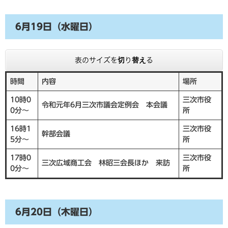
6月19日（水曜日）
表のサイズを切り替える
時間
内容
場所
10時0
三次市役
令和元年6月三次市議会定例会 本会議
0分～
所
16時1
三次市役
幹部会議
5分～
所
17時0
三次市役
三次広域商工会 林昭三会長ほか 来訪
0分～
所
6月20日（木曜日）