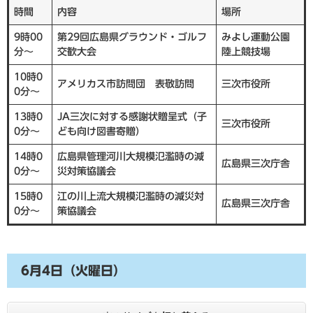
時間
内容
場所
9時00
第29回広島県グラウンド・ゴルフ
みよし運動公園
分～
交歓大会
陸上競技場
10時0
アメリカス市訪問団 表敬訪問
三次市役所
0分～
13時0
JA三次に対する感謝状贈呈式（子
三次市役所
0分～
ども向け図書寄贈）
14時0
広島県管理河川大規模氾濫時の減
広島県三次庁舎
0分～
災対策協議会
15時0
江の川上流大規模氾濫時の減災対
広島県三次庁舎
0分～
策協議会
6月4日（火曜日）