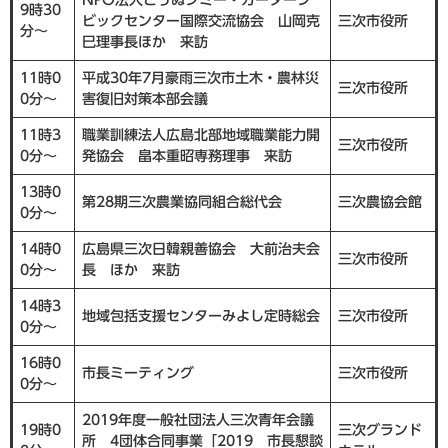
NPO法人こうぬジミー・カーターシ
9時30
ビックセンター国際交流協会 山岡克
三次市役所
分～
巳理事長ほか 来訪
11時0
平成30年7月豪雨三次市土木・農林災
三次市役所
0分～
害復旧対策本部会議
11時3
職業訓練法人広島北部地域職業能力開
三次市役所
0分～
発協会 畠本重昭専務理事 来訪
13時0
第28期三次農業協同組合総代会
三次農協会館
0分～
14時0
広島県三次日韓親善協会 大前治夫会
三次市役所
0分～
長 ほか 来訪
14時3
地域包括支援センターみよし定時総会
三次市役所
0分～
16時0
市長ミーティング
三次市役所
0分～
2019年度一般社団法人三次青年会議
19時0
三次グランド
所 4団体合同事業「2019 市長懇談