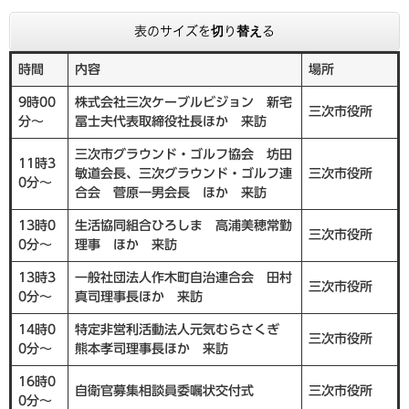
表のサイズを切り替える
時間
内容
場所
9時00
株式会社三次ケーブルビジョン 新宅
三次市役所
分～
冨士夫代表取締役社長ほか 来訪
三次市グラウンド・ゴルフ協会 坊田
11時3
敏道会長、三次グラウンド・ゴルフ連
三次市役所
0分～
合会 菅原一男会長 ほか 来訪
13時0
生活協同組合ひろしま 高浦美穂常勤
三次市役所
0分～
理事 ほか 来訪
13時3
一般社団法人作木町自治連合会 田村
三次市役所
0分～
真司理事長ほか 来訪
14時0
特定非営利活動法人元気むらさくぎ
三次市役所
0分～
熊本孝司理事長ほか 来訪
16時0
自衛官募集相談員委嘱状交付式
三次市役所
0分～