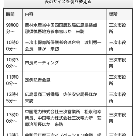
表のサイズを切り替える
時間
内容
場所
9時00
農林水産省中国四国農政局広島県拠点
三次市役
分～
那須慎吾地方参事官ほか 来訪
所
10時0
三次市保育所保護者会連合会 渡川秀一
三次市役
0分～
会長 ほか 来訪
所
10時3
三次市役
市長ミーティング
0分～
所
11時0
三次市役
定例記者会見
0分～
所
12時4
広島県商工労働局 佐伯安史局長ほか
三次市役
5分～
来訪
所
中国電力株式会社三次営業所 松永和幸
13時0
三次市役
所長、中国電力株式会社三次電力所 荻
0分～
所
原治所長ほか 来訪
13時3
令和元年度三次イノベーション会議 総
三次市役